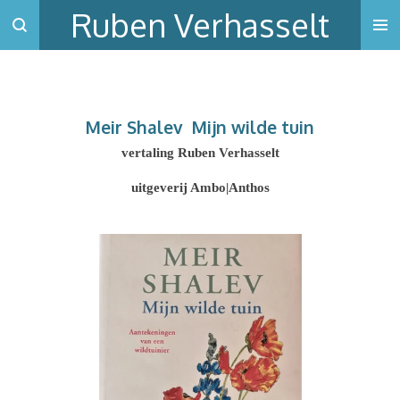
Ruben Verhasselt
Ga
direct
naar
de
hoofdinhoud
Meir Shalev
Mijn wilde tuin
vertaling Ruben Verhasselt
uitgeverij Ambo|Anthos